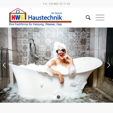
Tel. 039485/ 65 11 82
Weiter
1
2