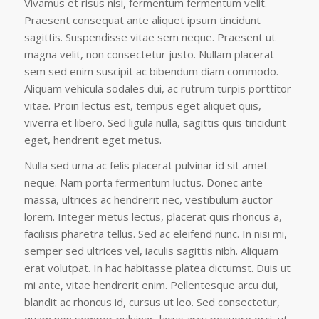
Vivamus et risus nisi, fermentum fermentum velit.
Praesent consequat ante aliquet ipsum tincidunt
sagittis. Suspendisse vitae sem neque. Praesent ut
magna velit, non consectetur justo. Nullam placerat
sem sed enim suscipit ac bibendum diam commodo.
Aliquam vehicula sodales dui, ac rutrum turpis porttitor
vitae. Proin lectus est, tempus eget aliquet quis,
viverra et libero. Sed ligula nulla, sagittis quis tincidunt
eget, hendrerit eget metus.
Nulla sed urna ac felis placerat pulvinar id sit amet
neque. Nam porta fermentum luctus. Donec ante
massa, ultrices ac hendrerit nec, vestibulum auctor
lorem. Integer metus lectus, placerat quis rhoncus a,
facilisis pharetra tellus. Sed ac eleifend nunc. In nisi mi,
semper sed ultrices vel, iaculis sagittis nibh. Aliquam
erat volutpat. In hac habitasse platea dictumst. Duis ut
mi ante, vitae hendrerit enim. Pellentesque arcu dui,
blandit ac rhoncus id, cursus ut leo. Sed consectetur,