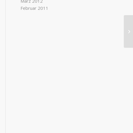
März 2012
Februar 2011
Lo