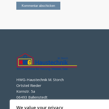
HWG-Haustechnik M. Storch
Ortsteil Rieder
Kornstr. 5a
06493 Ballenstedt
Tel. : 039485/ 65 11 82
We value your privacy